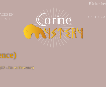
AGES EN
CERTIFICA
ESENTIEL
ence)
(13 - Aix en Provence)