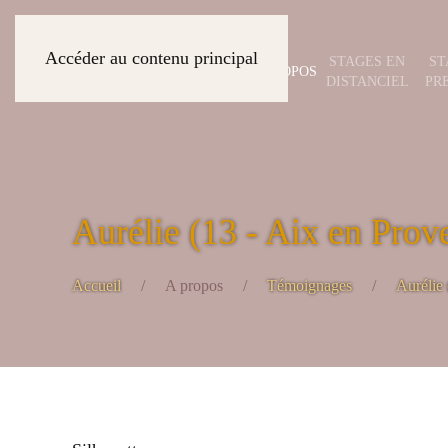
Accéder au contenu principal
STAGES EN
ST
A PROPOS
DISTANCIEL
PR
Aurélie (13 - Aix en Prov
Accueil
A propos
Témoignages
Aurélie 