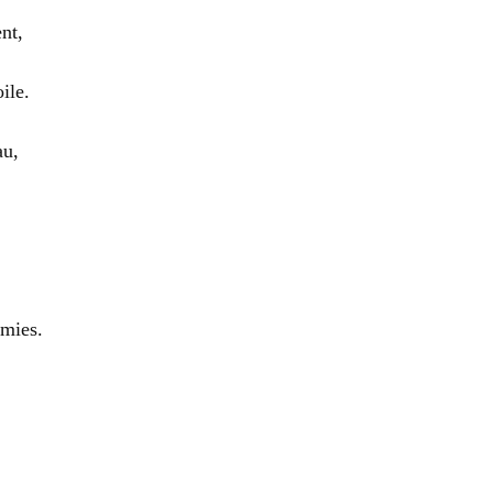
nt,
ile.
au,
rmies.