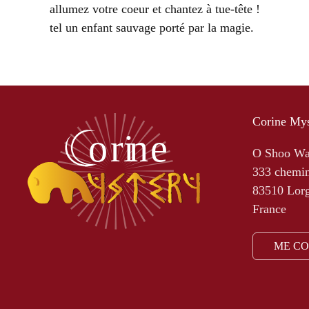
allumez votre coeur et chantez à tue-tête !
tel un enfant sauvage porté par la magie.
Corine Mys
O Shoo W
333 chemin
83510 Lor
France
ME C