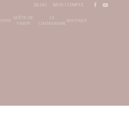
BLOG
MON COMPTE
QUÊTE DE
LE
TIONS
BOUTIQUE
VISION
CHAMANISME