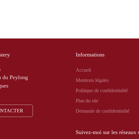
tery
Informations
a
Accueil
 du Peylong
Mentions légales
gues
Politique de confidentialité
Plan du site
ONTACTER
Demande de confidentialité
Suivez-moi sur les réseaux 