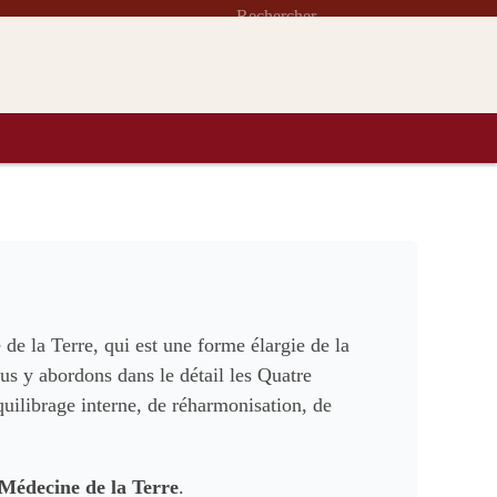
BLOG
MON COMPTE
ÊTE DE
LE
BOUTIQUE
ISION
CHAMANISME
e la Terre, qui est une forme élargie de la
us y abordons dans le détail les Quatre
uilibrage interne, de réharmonisation, de
 Médecine de la Terre
.