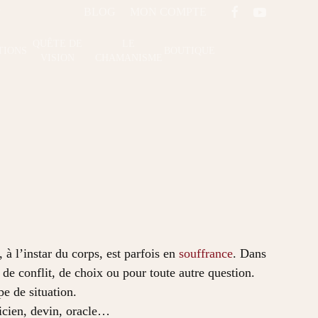
BLOG
MON COMPTE
QUÊTE DE
LE
TIONS
BOUTIQUE
VISION
CHAMANISME
à l’instar du corps, est parfois en
souffrance
. Dans
 de conflit, de choix ou pour toute autre question.
e de situation.
icien, devin, oracle…