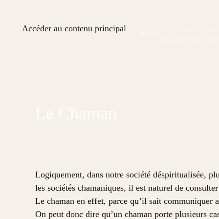
Accéder au contenu principal
STAGES EN
ST
A PROPOS
DISTANCIEL
PR
Le Chaman
Logiquement, dans notre société déspiritualisée, plu
les sociétés chamaniques, il est naturel de consulte
Le chaman en effet, parce qu’il sait communiquer ave
On peut donc dire qu’un chaman porte plusieurs cas