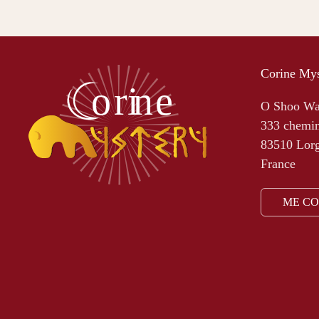
Corine Mys
O Shoo W
333 chemin
83510 Lor
France
ME C