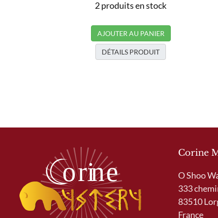
2 produits en stock
AJOUTER AU PANIER
DÉTAILS PRODUIT
Corine 
O Shoo W
333 chemi
83510 Lor
France