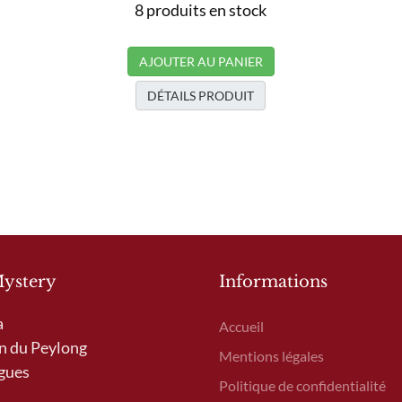
8 produits en stock
AJOUTER AU PANIER
DÉTAILS PRODUIT
Mystery
Informations
a
Accueil
n du Peylong
Mentions légales
gues
Politique de confidentialité