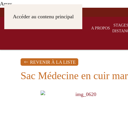
Array
Accéder au contenu principal
STAGES
A PROPOS
DISTAN
REVENIR À LA LISTE
Sac Médecine en cuir mar