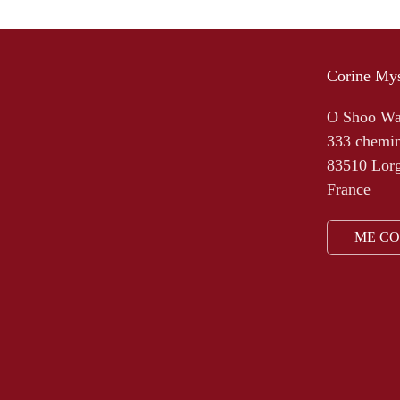
Corine Mys
O Shoo W
333 chemin
83510 Lor
France
ME C