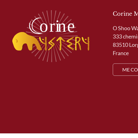
Corine 
O Shoo W
333 chemi
83510 Lor
France
ME CO