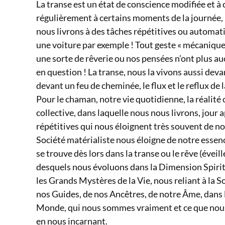
La transe est un état de conscience modifiée et à
régulièrement à certains moments de la journé
nous livrons à des tâches répétitives ou automa
une voiture par exemple ! Tout geste « mécanique
une sorte de rêverie ou nos pensées n’ont plus au
en question ! La transe, nous la vivons aussi devan
devant un feu de cheminée, le flux et le reflux de l
Pour le chaman, notre vie quotidienne, la réalité 
collective, dans laquelle nous nous livrons, jour a
répétitives qui nous éloignent très souvent de n
Société matérialiste nous éloigne de notre essence
se trouve dès lors dans la transe ou le rêve (éveil
desquels nous évoluons dans la Dimension Spiritu
les Grands Mystères de la Vie, nous reliant à la 
nos Guides, de nos Ancêtres, de notre Âme, dans 
Monde, qui nous sommes vraiment et ce que nou
en nous incarnant.