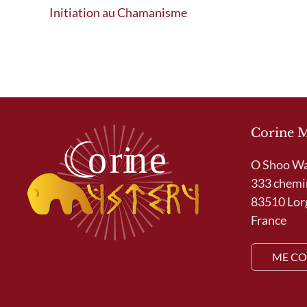
Initiation au Chamanisme
Corine 
O Shoo W
333 chemi
83510 Lor
France
ME CO