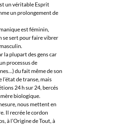
st un véritable Esprit
comme un prolongement de
amanique est féminin,
 se sert pour faire vibrer
 masculin.
r la plupart des gens car
 un processus de
gines…) du fait même de son
l’état de transe, mais
étions 24 h sur 24, bercés
e mère biologique.
mesure, nous mettent en
. Il recrée le cordon
, à l’Origine de Tout, à