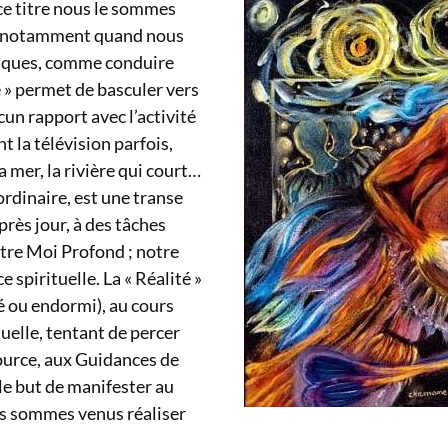
 ce titre nous le sommes
e, notamment quand nous
tiques, comme conduire
 » permet de basculer vers
cun rapport avec l’activité
t la télévision parfois,
a mer, la rivière qui court…
ordinaire, est une transe
près jour, à des tâches
otre Moi Profond ; notre
 spirituelle. La « Réalité »
lé ou endormi), au cours
elle, tentant de percer
Source, aux Guidances de
le but de manifester au
s sommes venus réaliser