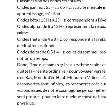
Classification des ondes cérébrales :
Ondes gamma : 25 Hz à 65 Hz, activité mentale i
apprentissage, création.
Ondes bêta : 13 Hz à 25 Hz, correspondent à l’éveil
Ondes alpha : de 8 à 13 Hz, représentent la relaxat
calme.
Ondes thêta : de 4 à 8 Hz, correspondent à la rel
méditation profonde.
Ondes delta : de 0,5 à 4 Hz, celles du sommeil pro
notion du temps.
Donc, l’âme du chaman grâce au rythme rapide et
quitte la « réalité ordinaire » pour voyager ver
d’en Bas, Monde d’en Haut, Monde du Milieu….l’ex
découvertes sont infinies, les rencontres précie
visions issues de notre cosmogonie personnelle, c
sont propres, pour en faire quelque chose de be
physique.