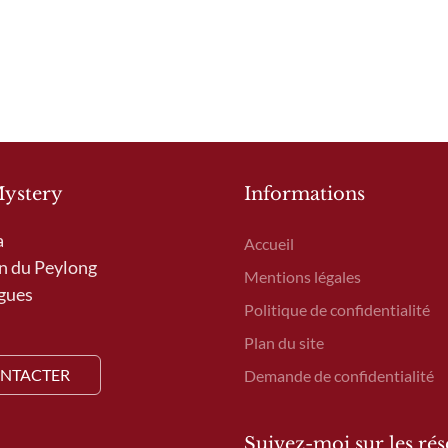
Mystery
Informations
a
Accueil
n du Peylong
Mentions légales
gues
Politique de confidentialité
Plan du site
NTACTER
Demande de confidentialité
Suivez-moi sur les ré