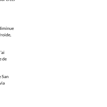
 diminue
froide,
’ai
e de
e San
via