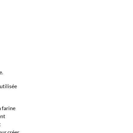
e.
utilisée
 farine
ent
t
our créer