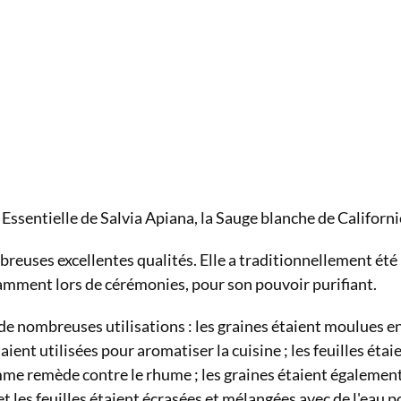
le Essentielle de Salvia Apiana, la Sauge blanche de Californi
euses excellentes qualités. Elle a traditionnellement été 
tamment lors de cérémonies, pour son pouvoir purifiant.
 de nombreuses utilisations : les graines étaient moulues en
étaient utilisées pour aromatiser la cuisine ; les feuilles étai
e remède contre le rhume ; les graines étaient égalemen
et les feuilles étaient écrasées et mélangées avec de l'eau p